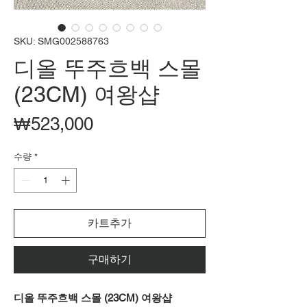
SKU: SMG002588763
디올 뚜주흐백 스몰
(23CM) 여왕샵
가
₩523,000
격
수량
*
카트추가
구매하기
디올 뚜주흐백 스몰 (23CM) 여왕샵