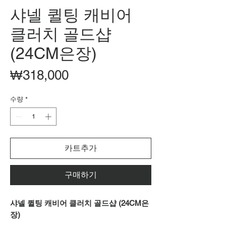
샤넬 퀼팅 캐비어
클러치 골드샵
(24CM은장)
가
₩318,000
격
수량
*
카트추가
구매하기
샤넬 퀼팅 캐비어 클러치 골드샵 (24CM은
장)