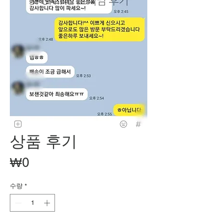
상품 후기
가
₩0
격
수량
*