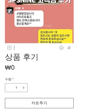
상품 후기
가
₩0
격
수량
*
카트추가