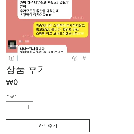
상품 후기
가
₩0
격
수량
*
카트추가