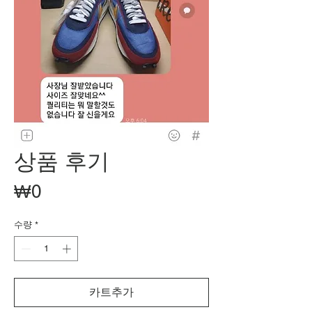
상품 후기
가
₩0
격
수량
*
카트추가