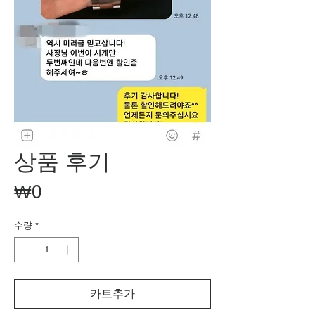
상품 후기
가
₩0
격
수량
*
카트추가