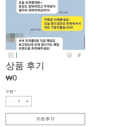
상품 후기
가
₩0
격
수량
*
카트추가