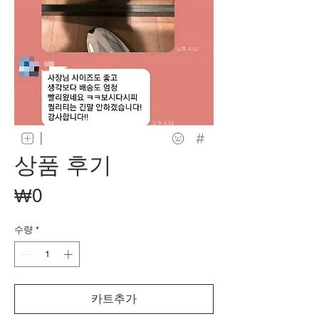
상품 후기
가
₩0
격
수량
*
카트추가