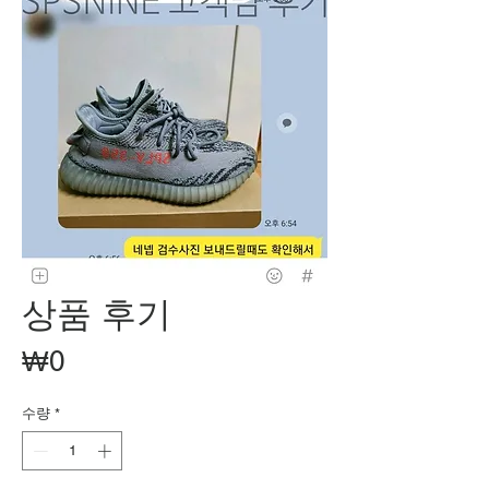
상품 후기
가
₩0
격
수량
*