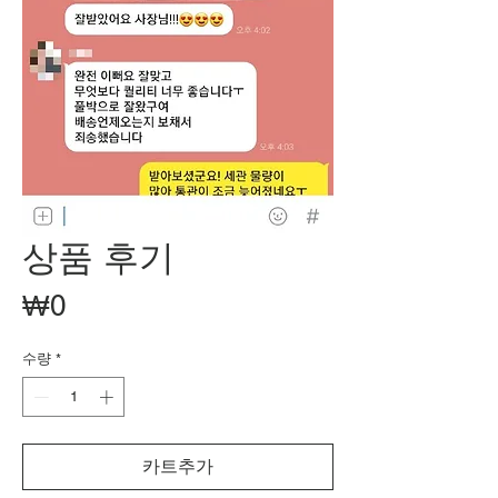
상품 후기
가
₩0
격
수량
*
카트추가