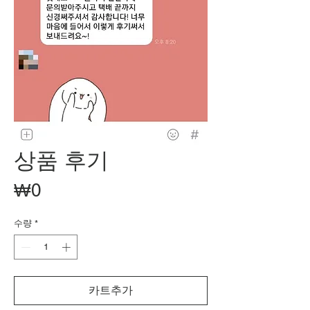
상품 후기
가
₩0
격
수량
*
카트추가