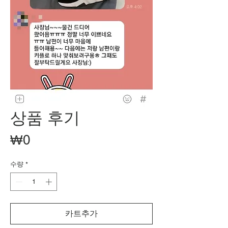
상품 후기
가
₩0
격
수량
*
카트추가