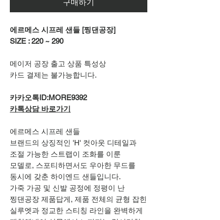
구매하기
에르메스 시프레 샌들 [찡댄공장]
SIZE : 220 ~ 290
메이저 공장 출고 상품 특성상
카드 결제는 불가능합니다.
카카오톡ID:MORE9392
카톡상담 바로가기
에르메스 시프레 샌들
브랜드의 상징적인 'H' 컷아웃 디테일과
조절 가능한 스트랩이 조화를 이룬
모델로, 스포티하면서도 우아한 무드를
동시에 갖춘 하이엔드 샌들입니다.
가죽 가공 및 신발 공정에 정평이 난
찡댄공장 제품답게, 제품 전체의 균형 잡힌
실루엣과 정교한 스티칭 라인을 완벽하게