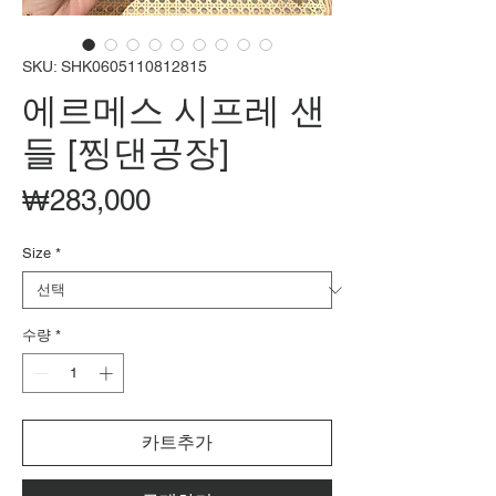
SKU: SHK0605110812815
에르메스 시프레 샌
들 [찡댄공장]
가
₩283,000
격
Size
*
수량
*
카트추가