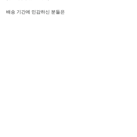
배송 기간에 민감하신 분들은
주문을 삼가주세요.
*주문 취소/교환/반품 관련 내용은
공지사항을 참고해주시기 바랍니다.
홈페이지에 없는 컬러나 찾으시는
상품과 추가적으로 궁금하신 점은
상단 오픈카톡 링크로
문의주시기 바랍니다.