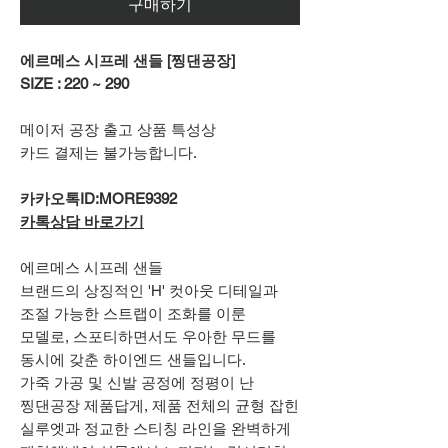
구매하기
에르메스 시프레 샌들 [찡댄공장]
SIZE : 220 ~ 290
메이저 공장 출고 상품 특성상
카드 결제는 불가능합니다.
카카오톡ID:MORE9392
카톡상담 바로가기
에르메스 시프레 샌들
브랜드의 상징적인 'H' 컷아웃 디테일과
조절 가능한 스트랩이 조화를 이룬
모델로, 스포티하면서도 우아한 무드를
동시에 갖춘 하이엔드 샌들입니다.
가죽 가공 및 신발 공정에 정평이 난
찡댄공장 제품답게, 제품 전체의 균형 잡힌
실루엣과 정교한 스티칭 라인을 완벽하게