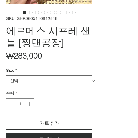
SKU: SHK0605110812818
에르메스 시프레 샌
들 [찡댄공장]
가
₩283,000
격
Size
*
수량
*
카트추가