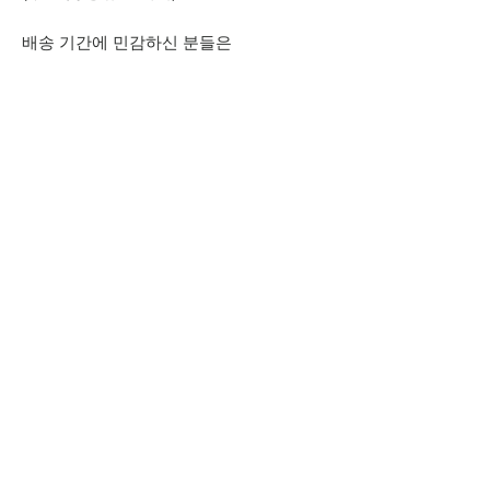
배송 기간에 민감하신 분들은
주문을 삼가주세요.
*주문 취소/교환/반품 관련 내용은
공지사항을 참고해주시기 바랍니다.
홈페이지에 없는 컬러나 찾으시는
상품과 추가적으로 궁금하신 점은
상단 오픈카톡 링크로
문의주시기 바랍니다.