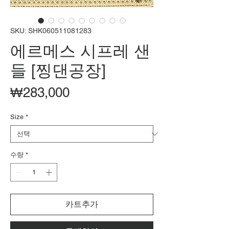
SKU: SHK060511081283
에르메스 시프레 샌
들 [찡댄공장]
가
₩283,000
격
Size
*
수량
*
카트추가