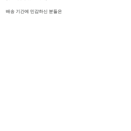
배송 기간에 민감하신 분들은
주문을 삼가주세요.
*주문 취소/교환/반품 관련 내용은
공지사항을 참고해주시기 바랍니다.
홈페이지에 없는 컬러나 찾으시는
상품과 추가적으로 궁금하신 점은
상단 오픈카톡 링크로
문의주시기 바랍니다.