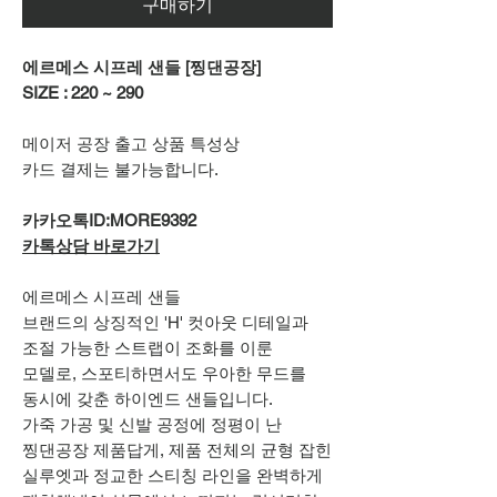
구매하기
에르메스 시프레 샌들 [찡댄공장]
SIZE : 220 ~ 290
메이저 공장 출고 상품 특성상
카드 결제는 불가능합니다.
카카오톡ID:MORE9392
카톡상담 바로가기
에르메스 시프레 샌들
브랜드의 상징적인 'H' 컷아웃 디테일과
조절 가능한 스트랩이 조화를 이룬
모델로, 스포티하면서도 우아한 무드를
동시에 갖춘 하이엔드 샌들입니다.
가죽 가공 및 신발 공정에 정평이 난
찡댄공장 제품답게, 제품 전체의 균형 잡힌
실루엣과 정교한 스티칭 라인을 완벽하게