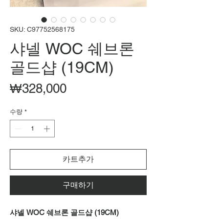
SKU: C97752568175
샤넬 WOC 쉐브론
골드샵 (19CM)
가
₩328,000
격
수량
*
카트추가
구매하기
샤넬 WOC 쉐브론 골드샵 (19CM)