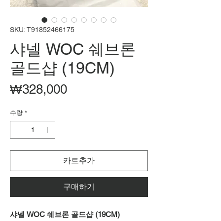
SKU: T91852466175
샤넬 WOC 쉐브론
골드샵 (19CM)
가
₩328,000
격
수량
*
카트추가
구매하기
샤넬 WOC 쉐브론 골드샵 (19CM)