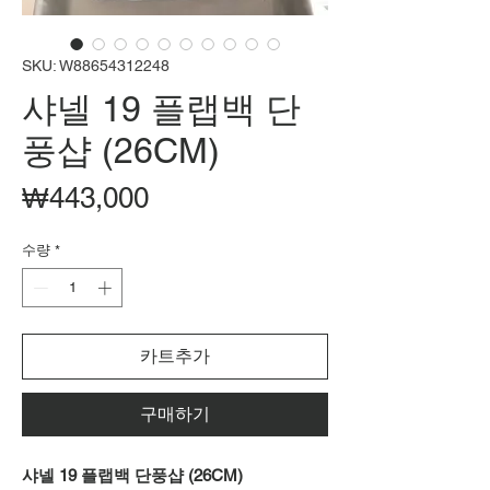
SKU: W88654312248
샤넬 19 플랩백 단
풍샵 (26CM)
가
₩443,000
격
수량
*
카트추가
구매하기
샤넬 19 플랩백 단풍샵 (26CM)