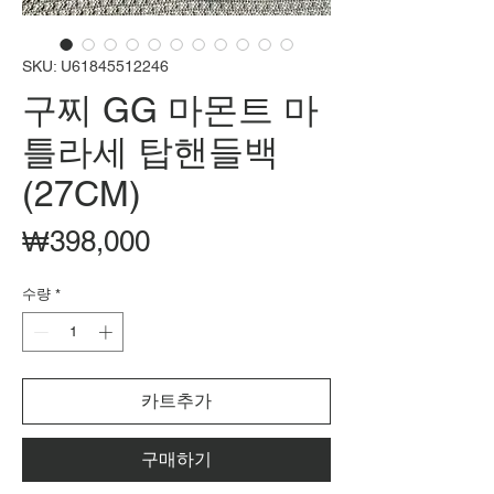
SKU: U61845512246
구찌 GG 마몬트 마
틀라세 탑핸들백
(27CM)
가
₩398,000
격
수량
*
카트추가
구매하기