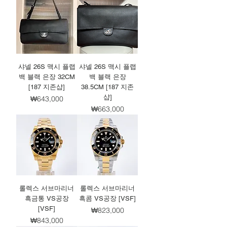
샤넬 26S 맥시 플랩
샤넬 26S 맥시 플랩
백 블랙 은장 32CM
백 블랙 은장
[187 지존샵]
38.5CM [187 지존
샵]
가격
₩643,000
가격
₩663,000
롤렉스 서브마리너
롤렉스 서브마리너
흑금통 VS공장
흑콤 VS공장 [VSF]
[VSF]
가격
₩823,000
가격
₩843,000