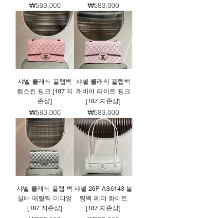
가격
가격
₩583,000
₩583,000
샤넬 클래식 플랩백
샤넬 클래식 플랩백
램스킨 핑크 [187 지
캐비어 라이트 핑크
존샵]
[187 지존샵]
가격
가격
₩583,000
₩583,000
샤넬 클래식 플랩 백
샤넬 26P AS6143 볼
실버 메탈릭 미디엄
링백 레더 화이트
[187 지존샵]
[187 지존샵]