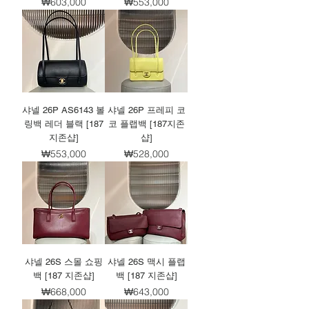
가격
가격
₩603,000
₩553,000
샤넬 26P AS6143 볼
샤넬 26P 프레피 코
링백 레더 블랙 [187
코 플랩백 [187지존
지존샵]
샵]
가격
가격
₩553,000
₩528,000
샤넬 26S 스몰 쇼핑
샤넬 26S 맥시 플랩
백 [187 지존샵]
백 [187 지존샵]
가격
가격
₩668,000
₩643,000