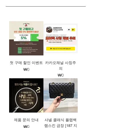
첫 구매 할인 이벤트
카카오채널 사칭주
의
가격
₩0
가격
₩0
제품 문의 안내
샤넬 클래식 플랩백
램스킨 금장 [187 지
가격
₩0