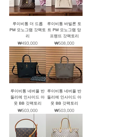
루이비통 더 드롭
루이비통 바빌론 토
PM 모노그램 갓팩토
트 PM 모노그램 앙
리
프렝뜨 갓팩토리
가격
가격
₩493,000
₩508,000
루이비통 네버풀 반
루이비통 네버풀 반
둘리에 인사이드 아
둘리에 인사이드 아
웃 BB 갓팩토리
웃 BB 갓팩토리
가격
가격
₩503,000
₩503,000