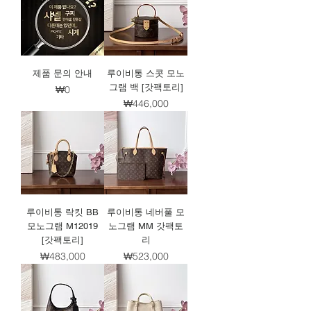
제품 문의 안내
루이비통 스콧 모노
그램 백 [갓팩토리]
가격
₩0
가격
₩446,000
루이비통 락킷 BB
루이비통 네버풀 모
모노그램 M12019
노그램 MM 갓팩토
[갓팩토리]
리
가격
가격
₩483,000
₩523,000