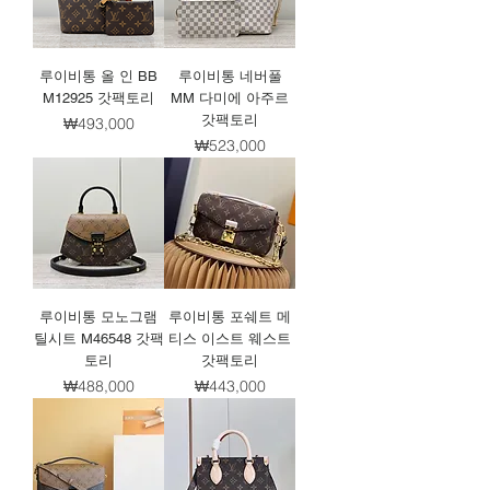
루이비통 올 인 BB
루이비통 네버풀
M12925 갓팩토리
MM 다미에 아주르
갓팩토리
가격
₩493,000
가격
₩523,000
루이비통 모노그램
루이비통 포쉐트 메
틸시트 M46548 갓팩
티스 이스트 웨스트
토리
갓팩토리
가격
가격
₩488,000
₩443,000