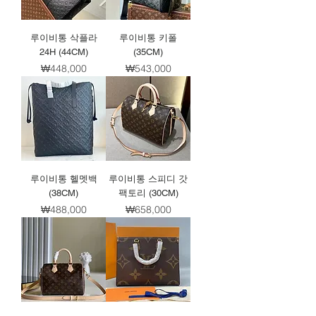
루이비통 삭플라
루이비통 키폴
24H (44CM)
(35CM)
가격
가격
₩448,000
₩543,000
루이비통 헬멧백
루이비통 스피디 갓
(38CM)
팩토리 (30CM)
가격
가격
₩488,000
₩658,000