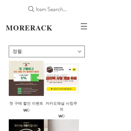
Item Search...
MORERACK
첫 구매 할인 이벤트
카카오채널 사칭주
의
가격
₩0
가격
₩0