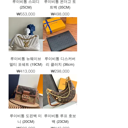
루이비통 스피디
루이비통 온더고 토
(25CM)
트백 (35CM)
가격
가격
₩553,000
₩498,000
루이비통 뉴웨이브
루이비통 디스커버
멀티 포쉐트 (19CM)
리 클러치 (36cm)
가격
가격
₩413,000
₩298,000
루이비통 도핀백 미
루이비통 루프 호보
니 (20CM)
백 (23CM)