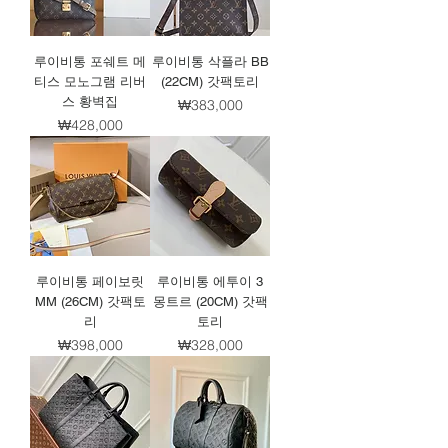
루이비통 포쉐트 메
루이비통 삭플라 BB
티스 모노그램 리버
(22CM) 갓팩토리
스 황벽집
가격
₩383,000
가격
₩428,000
루이비통 페이보릿
루이비통 에투이 3
MM (26CM) 갓팩토
몽트르 (20CM) 갓팩
리
토리
가격
가격
₩398,000
₩328,000