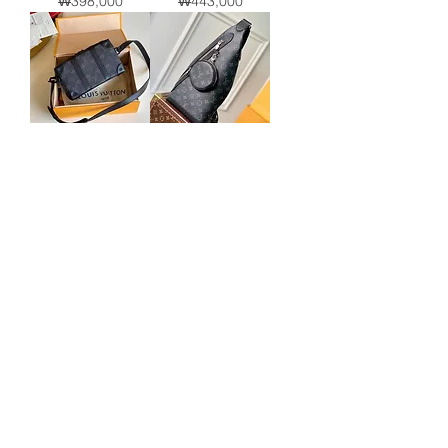
가격
가격
₩398,000
₩443,000
루이비통 트렁크 월
루이비통 듀오 슬링
릿 (22.5CM)
백(20CM)
가격
가격
₩383,000
₩383,000
루이비통 S락 버티
루이비통 온마이사
컬 웨어러블 월릿
이드 MM (30.5CM)
가격
가격
₩373,000
₩503,000