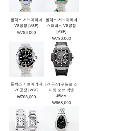
롤렉스 서브마리너
롤렉스 서브마리너
VS공장 [VSF]
스타벅스 VS공장
[VSF]
가격
₩793,000
가격
₩793,000
롤렉스 서브마리너
[ZF공장] 위블로 스
VS공장 [VSF]
피릿 오브 빅뱅
45MM
가격
₩793,000
가격
₩968,000