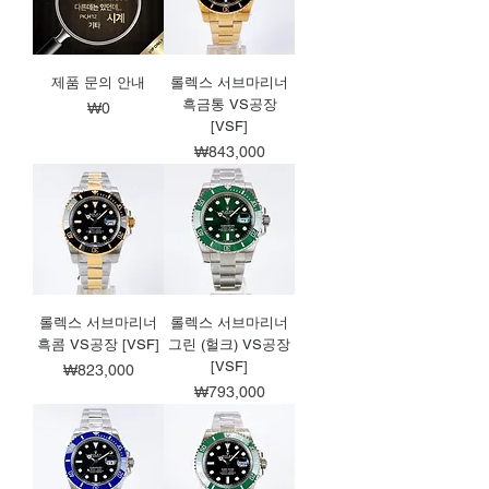
제품 문의 안내
롤렉스 서브마리너
흑금통 VS공장
가격
₩0
[VSF]
가격
₩843,000
롤렉스 서브마리너
롤렉스 서브마리너
흑콤 VS공장 [VSF]
그린 (헐크) VS공장
[VSF]
가격
₩823,000
가격
₩793,000