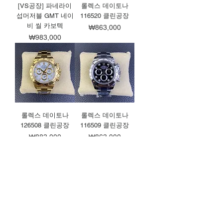
[VS공장] 파네라이
롤렉스 데이토나
섭머저블 GMT 네이
116520 클린공장
비 씰 카보텍
가격
₩863,000
가격
₩983,000
롤렉스 데이토나
롤렉스 데이토나
126508 클린공장
116509 클린공장
가격
가격
₩883,000
₩863,000
롤렉스 데이토나
롤렉스 데이토나