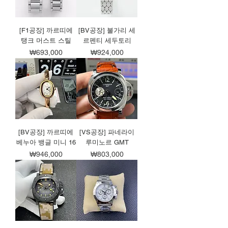
[F1공장] 까르띠에
[BV공장] 불가리 세
탱크 머스트 스틸
르펜티 세두토리
가격
가격
₩693,000
₩924,000
[BV공장] 까르띠에
[VS공장] 파네라이
베누아 뱅글 미니 16
루미노르 GMT
가격
가격
₩946,000
₩803,000