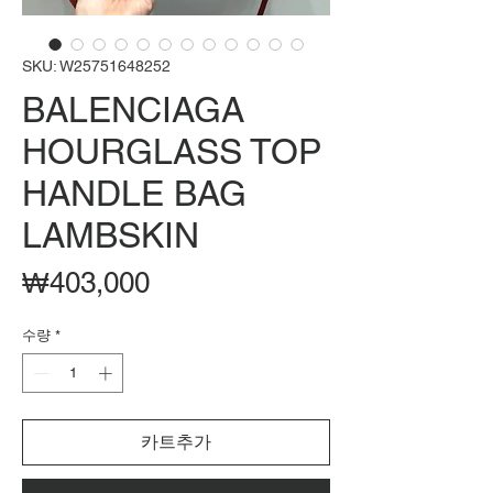
SKU: W25751648252
BALENCIAGA
HOURGLASS TOP
HANDLE BAG
LAMBSKIN
가
₩403,000
격
수량
*
카트추가