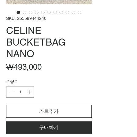
SKU: S55589444240
CELINE
BUCKETBAG
NANO
가
₩493,000
격
수량
*
카트추가
구매하기