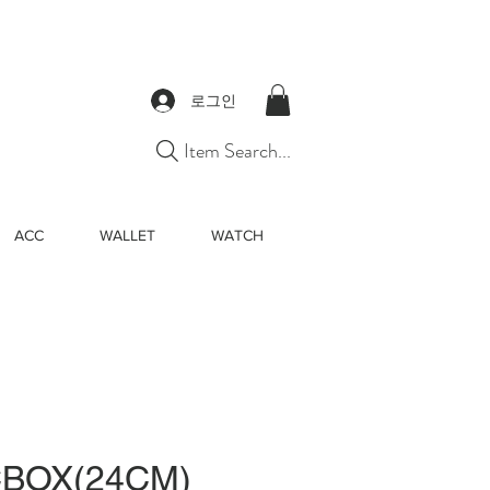
로그인
Item Search...
ACC
WALLET
WATCH
CBOX(24CM)