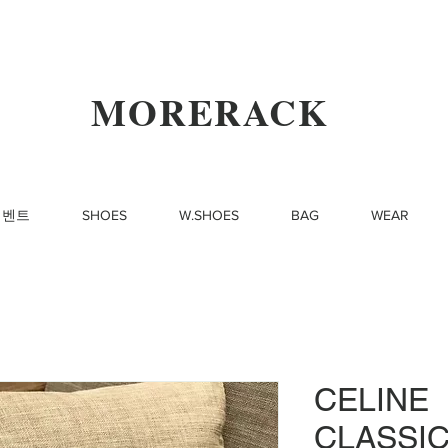
MORERACK
이벤트
SHOES
W.SHOES
BAG
WEAR
CELINE
CLASSI