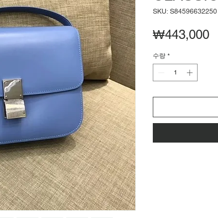
SKU: S84596632250
₩443,000
수량
*