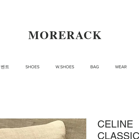
MORERACK
이벤트
SHOES
W.SHOES
BAG
WEAR
CELINE
CLASSI