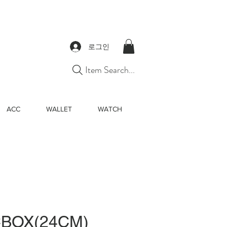
로그인
Item Search...
ACC
WALLET
WATCH
CBOX(24CM)