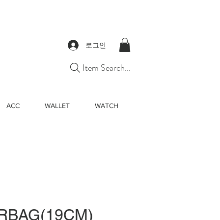
로그인
Item Search...
ACC
WALLET
WATCH
RBAG(19CM)