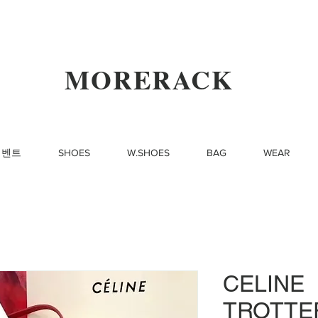
MORERACK
이벤트
SHOES
W.SHOES
BAG
WEAR
CELINE
TROTTE