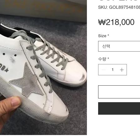
SKU: GOL89754810
₩218,000
Size
*
선택
수량
*