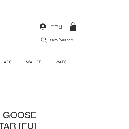
로그인
Item Search...
ACC
WALLET
WATCH
 GOOSE
AR [FU]