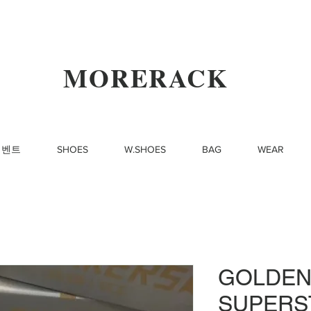
MORERACK
이벤트
SHOES
W.SHOES
BAG
WEAR
GOLDEN
SUPERST