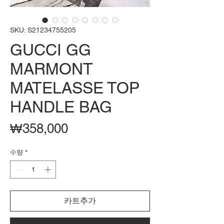
SKU: S21234755205
GUCCI GG
MARMONT
MATELASSE TOP
HANDLE BAG
가
₩358,000
격
수량
*
카트추가