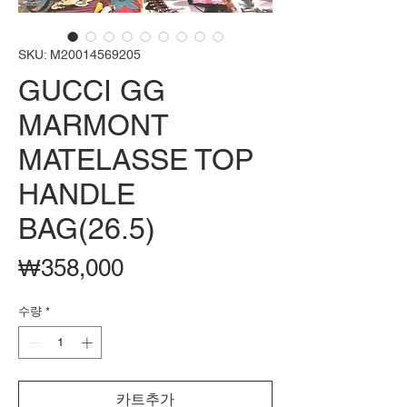
SKU: M20014569205
GUCCI GG
MARMONT
MATELASSE TOP
HANDLE
BAG(26.5)
가
₩358,000
격
수량
*
카트추가