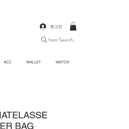
로그인
Item Search...
ACC
WALLET
WATCH
MATELASSE
ER BAG