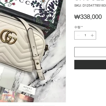
SKU: D12547785183
₩338,000
수량
*