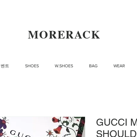
MORERACK
이벤트
SHOES
W.SHOES
BAG
WEAR
GUCCI 
SHOULD