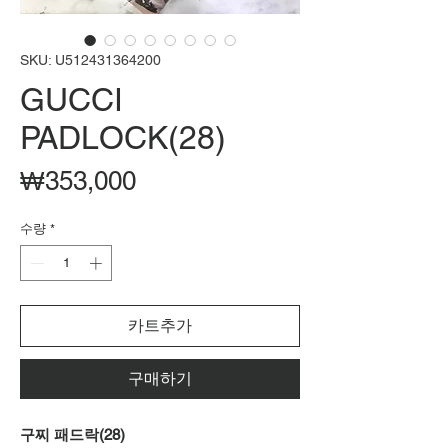
SKU: U512431364200
GUCCI
PADLOCK(28)
가
₩353,000
격
수량
*
카트추가
구매하기
구찌 패드락(28)