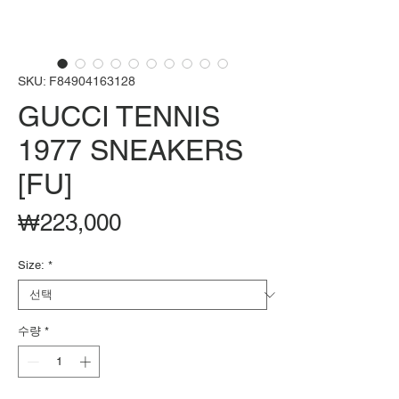
SKU: F84904163128
GUCCI TENNIS
1977 SNEAKERS
[FU]
가
₩223,000
격
Size:
*
수량
*