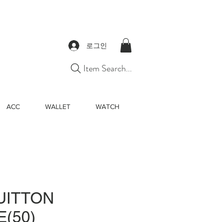
로그인
Item Search...
ACC
WALLET
WATCH
UITTON
(50)