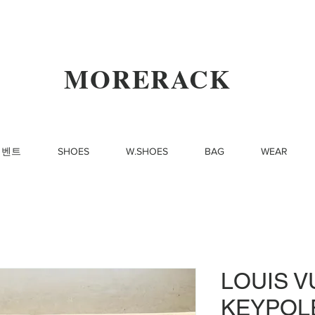
MORERACK
이벤트
SHOES
W.SHOES
BAG
WEAR
LOUIS V
KEYPOLE