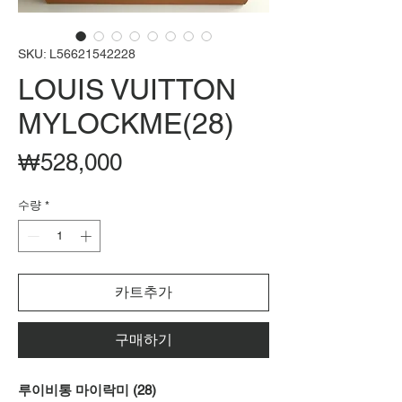
SKU: L56621542228
LOUIS VUITTON
MYLOCKME(28)
가
₩528,000
격
수량
*
카트추가
구매하기
루이비통 마이락미 (28)