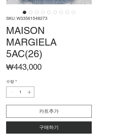
SKU: W33561548273
MAISON
MARGIELA
5AC(26)
가
₩443,000
격
수량
*
카트추가
구매하기