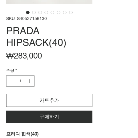
SKU: S40527156130
PRADA
HIPSACK(40)
가
₩283,000
격
수량
*
카트추가
구매하기
프라다 힙색(40)