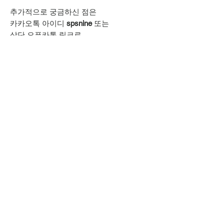
추가적으로 궁금하신 점은
카카오톡 아이디
spsnine
또는
상단 오픈카톡 링크로
문의주시기 바랍니다.
MORERACK
모어랙 MORERACK 셀러샵