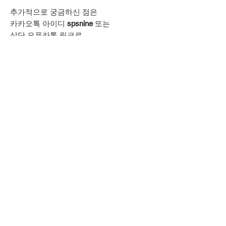
추가적으로 궁금하신 점은
카카오톡 아이디
spsnine
또는
상단 오픈카톡 링크로
문의주시기 바랍니다.
MORERACK
모어랙 MORERACK 셀러샵