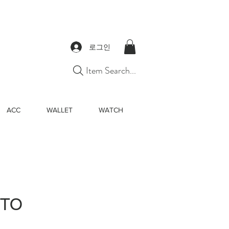
로그인
Item Search...
ACC
WALLET
WATCH
OTO