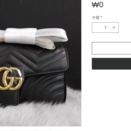
가
₩0
격
수량
*