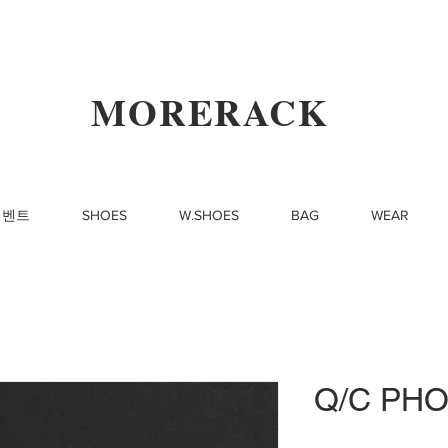
MORERACK
이벤트
SHOES
W.SHOES
BAG
WEAR
Q/C PH