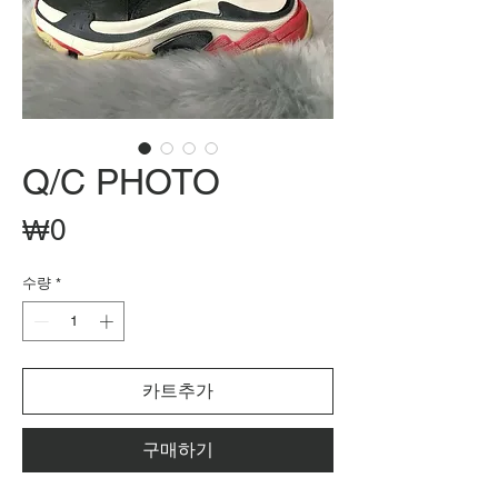
Q/C PHOTO
가
₩0
격
수량
*
카트추가
구매하기