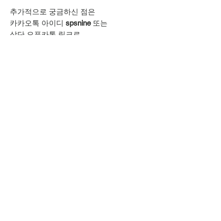
추가적으로 궁금하신 점은
카카오톡 아이디
spsnine
또는
상단 오픈카톡 링크로
문의주시기 바랍니다.
MORERACK
모어랙 MORERACK 셀러샵