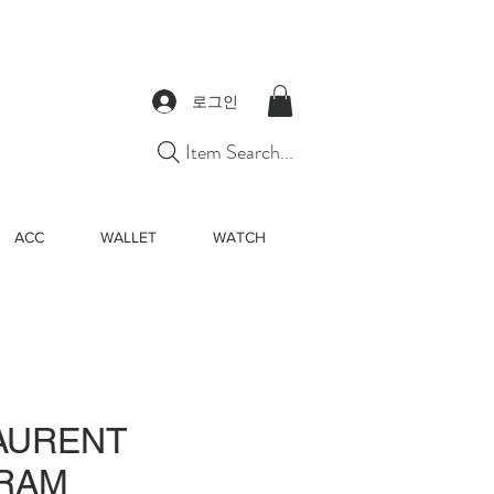
로그인
Item Search...
ACC
WALLET
WATCH
LAURENT
RAM