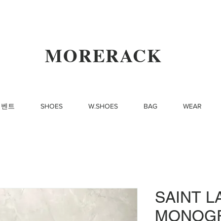
MORERACK
이벤트
SHOES
W.SHOES
BAG
WEAR
SAINT 
MONOG