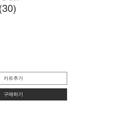
30)
가
격
카트추가
구매하기