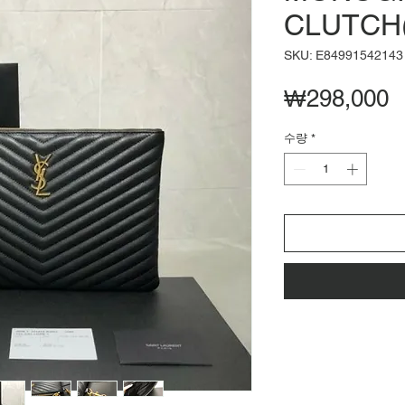
CLUTCH(
SKU: E84991542143
₩298,000
수량
*